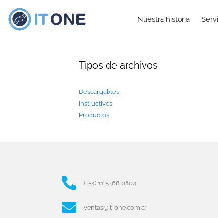
Nuestra historia
Servi
Tipos de archivos
Descargables
Instructivos
Productos
(+54) 11 5368 0804
ventas@it-one.com.ar